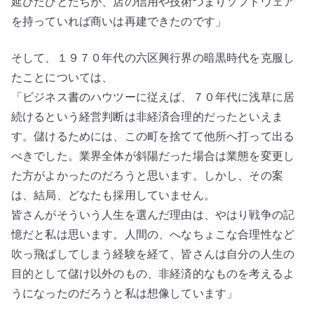
延びたひとたちが、店の信用や技術つまりソフトウェア
を持っていれば商いは再建できたのです」
そして、１９７０年代の六区興行界の暗黒時代を克服し
たことについては、
「ビジネス書のハウツーに従えば、７０年代に浅草に居
続けるという経営判断は非経済合理的だったといえま
す。儲けるためには、この町を捨てて他所へ打って出る
べきでした。業界全体が斜陽だった場合は業態を変更し
た方がよかったのだろうと思います。しかし、その案
は、結局、どなたも採用していません。
皆さんがそういう人生を選んだ理由は、やはり戦争の記
憶だと私は思います。人間の、へなちょこな合理性など
吹っ飛ばしてしまう経験を経て、皆さんは自分の人生の
目的として儲け以外のもの、非経済的なものを考えるよ
うになったのだろうと私は想像しています」