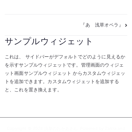
投
『あゝ浅草オペラ』
稿
サンプルウィジェット
ナ
これは、 サイドバーがデフォルトでどのように見えるか
ビ
を示すサンプルウィジェットです。管理画面のウィジェ
ゲ
ット画面サンプルウィジェット からカスタムウィジェッ
トを追加できます。カスタムウィジェットを追加する
ー
と、これを置き換えます。
シ
ョ
ン
Copyright © 2026
浅草のおかあさん
. Powered by
Zakra
and