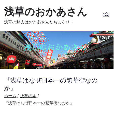
内
浅草のおかあさん
容
を
浅草の魅力はおかあさんたちにあり！
ス
キ
ッ
プ
『浅草はなぜ日本一の繁華街なの
か』
ホーム
浅草の本
『浅草はなぜ日本一の繁華街なのか』