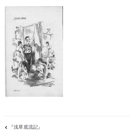
投
『浅草底流記』