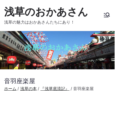
内
浅草のおかあさん
容
を
浅草の魅力はおかあさんたちにあり！
ス
キ
ッ
プ
音羽座楽屋
ホーム
浅草の本
『浅草底流記』
音羽座楽屋