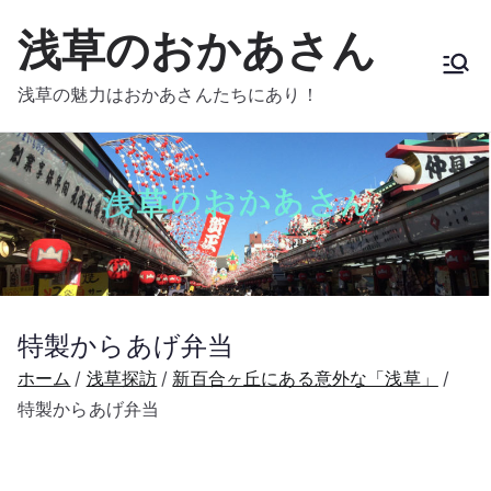
内
浅草のおかあさん
容
を
浅草の魅力はおかあさんたちにあり！
ス
キ
ッ
プ
特製からあげ弁当
ホーム
浅草探訪
新百合ヶ丘にある意外な「浅草」
特製からあげ弁当