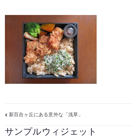
投
新百合ヶ丘にある意外な「浅草」
稿
サンプルウィジェット