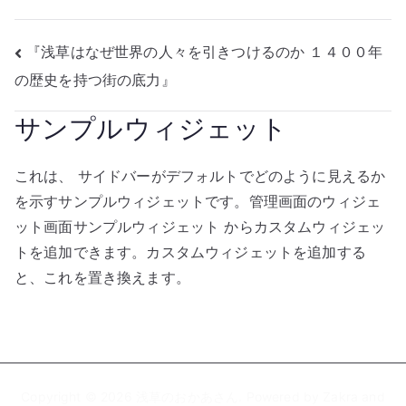
投
『浅草はなぜ世界の人々を引きつけるのか １４００年
の歴史を持つ街の底力』
稿
サンプルウィジェット
ナ
ビ
これは、 サイドバーがデフォルトでどのように見えるか
ゲ
を示すサンプルウィジェットです。管理画面のウィジェ
ット画面サンプルウィジェット からカスタムウィジェッ
ー
トを追加できます。カスタムウィジェットを追加する
シ
と、これを置き換えます。
ョ
ン
Copyright © 2026
浅草のおかあさん
. Powered by
Zakra
and