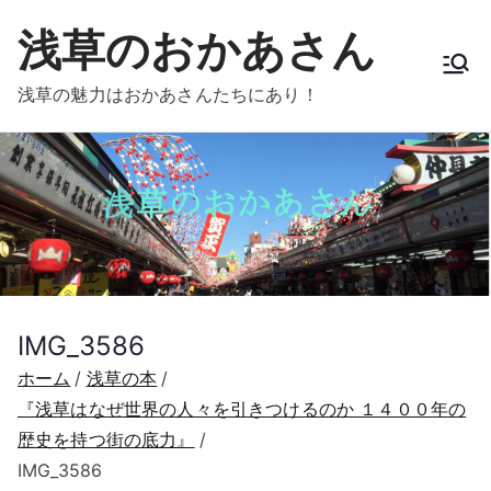
内
浅草のおかあさん
容
を
浅草の魅力はおかあさんたちにあり！
ス
キ
ッ
プ
IMG_3586
ホーム
浅草の本
『浅草はなぜ世界の人々を引きつけるのか １４００年の
歴史を持つ街の底力』
IMG_3586