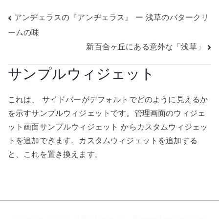
投
アンヂェラスの『アンヂェラス』 ー 浅草のバタークリ
ームの味
稿
新百合ヶ丘にある意外な「浅草」
ナ
サンプルウィジェット
ビ
ゲ
これは、 サイドバーがデフォルトでどのように見えるか
を示すサンプルウィジェットです。管理画面のウィジェ
ー
ット画面サンプルウィジェット からカスタムウィジェッ
シ
トを追加できます。カスタムウィジェットを追加する
と、これを置き換えます。
ョ
ン
Copyright © 2026
浅草のおかあさん
. Powered by
Zakra
and