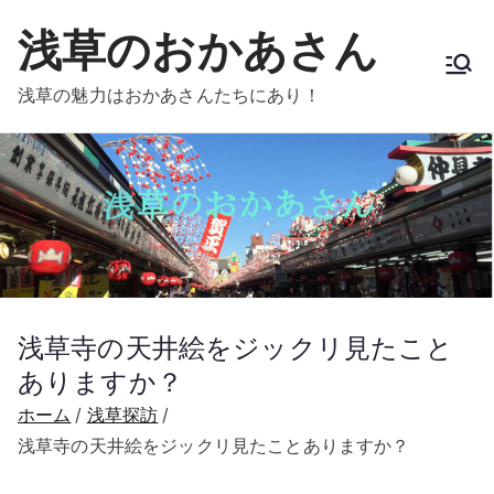
内
浅草のおかあさん
容
を
浅草の魅力はおかあさんたちにあり！
ス
キ
ッ
プ
浅草寺の天井絵をジックリ見たこと
ありますか？
ホーム
浅草探訪
浅草寺の天井絵をジックリ見たことありますか？